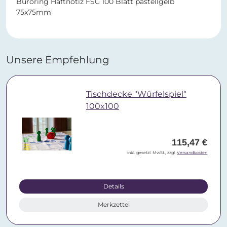
Büroring Haftnotiz FSC 100 Blatt pastellgelb
75x75mm
Unsere Empfehlung
Tischdecke "Würfelspiel"
100x100
115,47 €
inkl. gesetzl. MwSt., zzgl.
Versandkosten
Details
Merkzettel