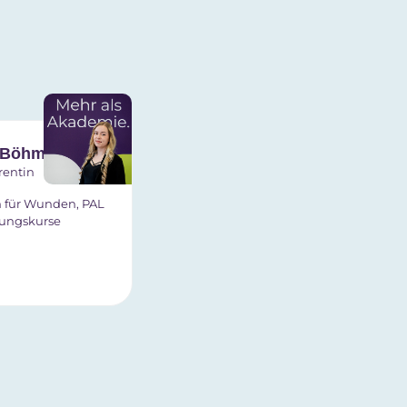
 Böhm
rentin
 für Wunden, PAL
uungskurse