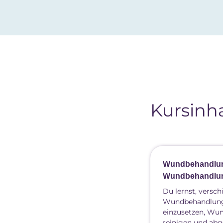
Kursinha
Wundbehandlu
Wundbehandlun
Du lernst, versc
Wundbehandlungs
einzusetzen, Wu
reinigen und abg