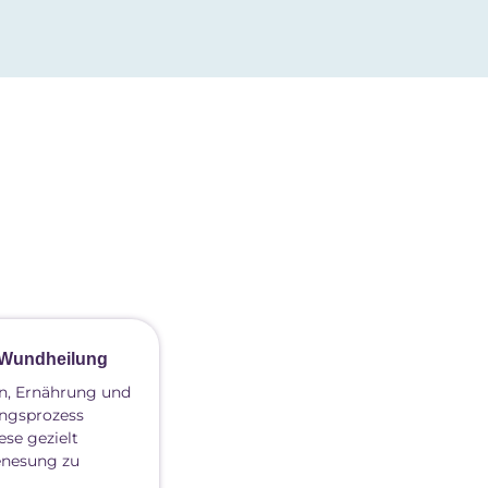
e Wundheilung
en, Ernährung und
ungsprozess
ese gezielt
enesung zu