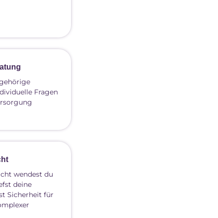
atung
ngehörige
ndividuelle Fragen
ersorgung
cht
icht wendest du
efst deine
 Sicherheit für
komplexer