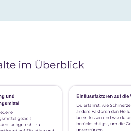
lte im Überblick
ng und
Einflussfaktoren auf di
gsmittel
Du erfährst, wie Schmerz
andere Faktoren den Heil
hiedene
beeinflussen und wie du di
mittel gezielt
berücksichtigst, um die G
nden fachgerecht zu
unterstützen.
estimmt auf Situation und