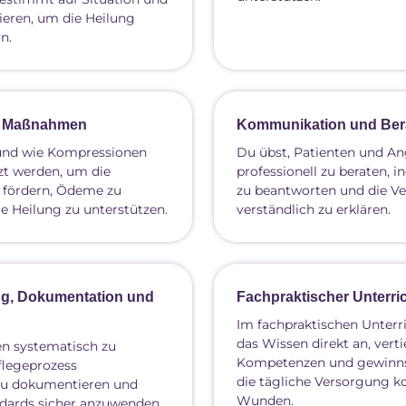
ieren, um die Heilung
n.
e Maßnahmen
Kommunikation und Ber
 und wie Kompressionen
Du übst, Patienten und A
tzt werden, um die
professionell zu beraten, i
 fördern, Ödeme zu
zu beantworten und die V
e Heilung zu unterstützen.
verständlich zu erklären.
g, Dokumentation und
Fachpraktischer Unterri
Im fachpraktischen Unterr
das Wissen direkt an, verti
n systematisch zu
Kompetenzen und gewinnst
flegeprozess
die tägliche Versorgung 
 zu dokumentieren und
Wunden.
dards sicher anzuwenden.