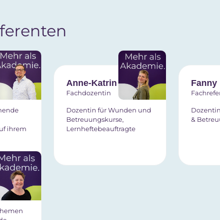
ferenten
aumann
Anne-Katrin Berger
Fanny
Fachdozentin
Fachrefe
ehende
Dozentin für Wunden und
Dozentin
Betreuungskurse,
& Betre
auf ihrem
Lernheftebeauftragte
 Themen