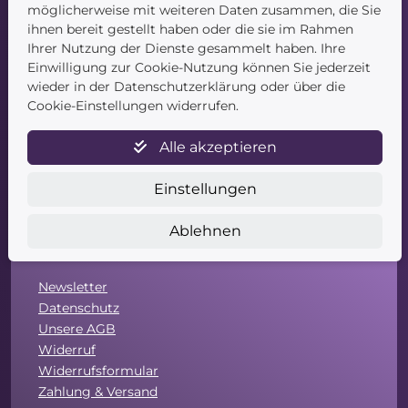
möglicherweise mit weiteren Daten zusammen, die Sie
ihnen bereit gestellt haben oder die sie im Rahmen
Navigation
Ihrer Nutzung der Dienste gesammelt haben. Ihre
Einwilligung zur Cookie-Nutzung können Sie jederzeit
Startseite
wieder in der Datenschutzerklärung oder über die
Blog
Cookie-Einstellungen widerrufen.
Kontakt
Alle akzeptieren
Einstellungen
Ablehnen
Service
Newsletter
Datenschutz
Unsere AGB
Widerruf
Widerrufsformular
Zahlung & Versand