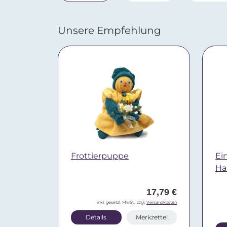
Unsere Empfehlung
Frottierpuppe
Ei
Ha
17,79 €
inkl. gesetzl. MwSt., zzgl.
Versandkosten
Details
Merkzettel