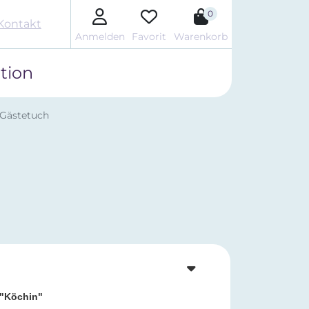
0
Kontakt
Anmelden
Favorit
Warenkorb
tion
 Gästetuch
"Köchin"