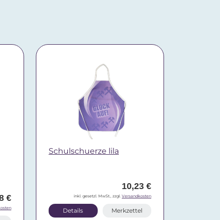
Schulschuerze lila
10,23 €
8 €
inkl. gesetzl. MwSt., zzgl.
Versandkosten
osten
Details
Merkzettel