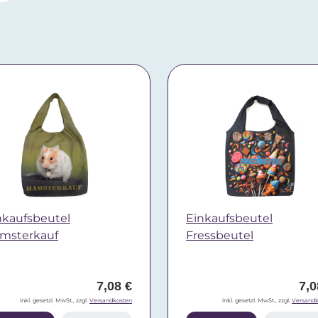
nkaufsbeutel
Einkaufsbeutel
msterkauf
Fressbeutel
7,08 €
7,0
inkl. gesetzl. MwSt., zzgl.
Versandkosten
inkl. gesetzl. MwSt., zzgl.
Versandk