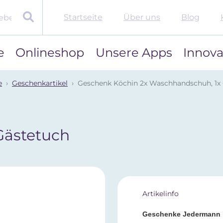
Startseite
Über uns
Blog
e
Onlineshop
Unsere Apps
Innova
e
Geschenkartikel
Geschenk Köchin 2x Waschhandschuh, 1x
Gästetuch
Artikelinfo
Geschenke Jedermann 