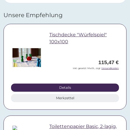
Unsere Empfehlung
Tischdecke "Würfelspiel"
100x100
115,47 €
inkl. gesetzl. MwSt., zzgl.
Versandkosten
Details
Merkzettel
Toilettenpapier Basic, 2-lagig,