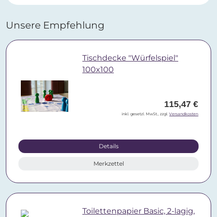
Unsere Empfehlung
Tischdecke "Würfelspiel"
100x100
115,47 €
inkl. gesetzl. MwSt., zzgl.
Versandkosten
Details
Merkzettel
Toilettenpapier Basic, 2-lagig,