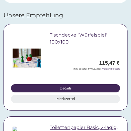
Unsere Empfehlung
Tischdecke "Würfelspiel"
100x100
115,47 €
inkl. gesetzl. MwSt., zzgl.
Versandkosten
Details
Merkzettel
Toilettenpapier Basic, 2-lagig,