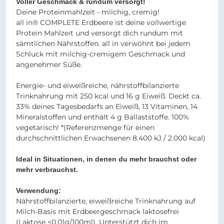
Voller Geschmack & rundum versorgt!
Deine Proteinmahlzeit - milchig, cremig!
all in® COMPLETE Erdbeere ist deine vollwertige
Protein Mahlzeit und versorgt dich rundum mit
sämtlichen Nährstoffen. all in verwöhnt bei jedem
Schluck mit milchig-cremigem Geschmack und
angenehmer Süße.
Energie- und eiweißreiche, nährstoffbilanzierte
Trinknahrung mit 250 kcal und 16 g Eiweiß. Deckt ca.
33% deines Tagesbedarfs an Eiweiß, 13 Vitaminen, 14
Mineralstoffen und enthält 4 g Ballaststoffe. 100%
vegetarisch! *(Referenzmenge für einen
durchschnittlichen Erwachsenen 8.400 kJ / 2.000 kcal)
Ideal in Situationen, in denen du mehr brauchst oder
mehr verbrauchst.
Verwendung:
Nährstoffbilanzierte, eiweißreiche Trinknahrung auf
Milch-Basis mit Erdbeergeschmack laktosefrei
(Laktose <0,01g/100ml). Unterstützt dich im