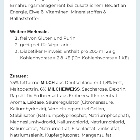
Ernährungsmanagement bei zusätzlichem Bedarf an
Energie, Eiweiß, Vitaminen, Mineralstoffen &
Ballaststoffen.
Weitere Merkmale:
frei von Gluten und Purin
geeignet für Vegetarier
Diabetiker Hinweis: Enthält pro 200 ml 28 g
Kohlenhydrate = 2,8 KE (10g Kohlenhydrate = 1 KE)
Zutaten:
75% fettarme
aus Deutschland mit 1,8% Fett,
MILCH
Maltodextrin, 6%
, Saccharose, Dextrin,
MILCHEIWEISS
Rapsöl, 1% Erdbeersaft aus Erdbeersaftkonzentrat,
Aroma, Laktase, Säureregulator (Citronensäure,
Kaliumhydroxid), Verdickungsmittel Gellan,
Stabilisator (Natriumpolyphosphat, Natriumphosphat),
Magnesiumhydroxid, Kaliumchlorid, Natriumchlorid,
Kaliumcitrat, Natriumcitrat, Eisenlactat, Zinksulfat,
Natriumselenit, Kupfergluconat, Mangansulfat,