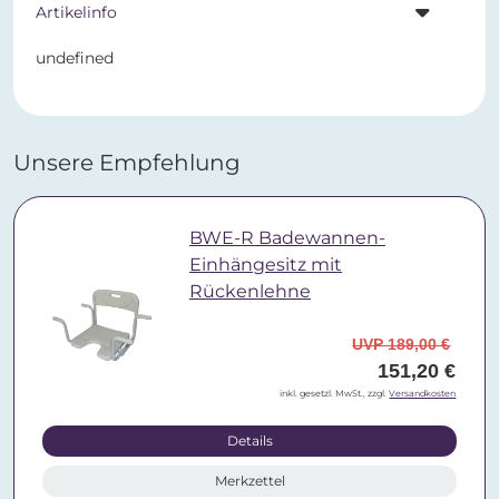
Artikelinfo
undefined
Unsere Empfehlung
BWE-R Badewannen-
Einhängesitz mit
Rückenlehne
UVP 189,00 €
151,20 €
inkl. gesetzl. MwSt., zzgl.
Versandkosten
Details
Merkzettel