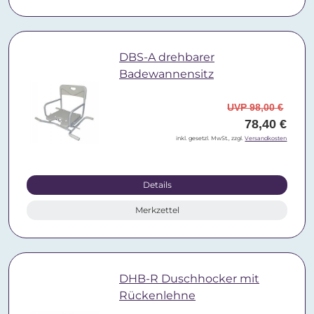
DBS-A drehbarer
Badewannensitz
UVP 98,00 €
78,40 €
inkl. gesetzl. MwSt., zzgl.
Versandkosten
Details
Merkzettel
DHB-R Duschhocker mit
Rückenlehne