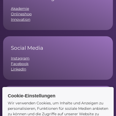
Akademie
Onlineshop
Innovation
Social Media
Instagram
Facebook
LinkedIn
Cookie-Einstellungen
Navigation
Wir verwenden Cookies, um Inhalte und Anzeigen zu
Startseite
personalisieren, Funktionen für soziale Medien anbieten
Blog
zu können und die Zugriffe auf unserer Website zu