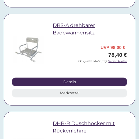
DBS-A drehbarer
Badewannensitz
UVP 98,00 €
78,40 €
inkl. gesetzl. MwSt., zzgl.
Versandkosten
Details
Merkzettel
DHB-R Duschhocker mit
Rückenlehne