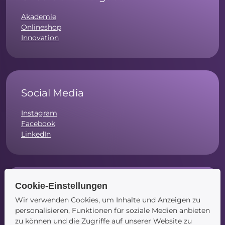
Akademie
Onlineshop
Innovation
Social Media
Instagram
Facebook
LinkedIn
Cookie-Einstellungen
Navigation
Wir verwenden Cookies, um Inhalte und Anzeigen zu
Startseite
personalisieren, Funktionen für soziale Medien anbieten
Blog
zu können und die Zugriffe auf unserer Website zu