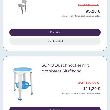
UVP 119,00 €
95,20 €
inkl. gesetzl. MwSt., zzgl.
Versandkosten
Details
Merkzettel
SONO Duschhocker mit
drehbarer Sitzfläche
UVP 139,00 €
111,20 €
inkl. gesetzl. MwSt., zzgl.
Versandkosten
Details