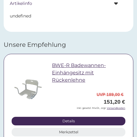
Artikelinfo
undefined
Unsere Empfehlung
BWE-R Badewannen-
Einhängesitz mit
Rückenlehne
UVP 189,00 €
151,20 €
inkl. gesetzl. MwSt., zzgl.
Versandkosten
Details
Merkzettel