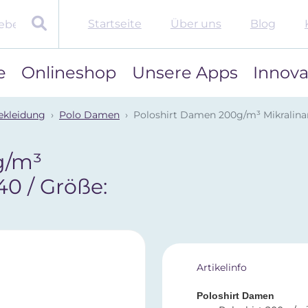
Startseite
Über uns
Blog
e
Onlineshop
Unsere Apps
Innova
ekleidung
Polo Damen
Poloshirt Damen 200g/m³ Mikralinar 
g/m³
40 / Größe:
Artikelinfo
Poloshirt Damen