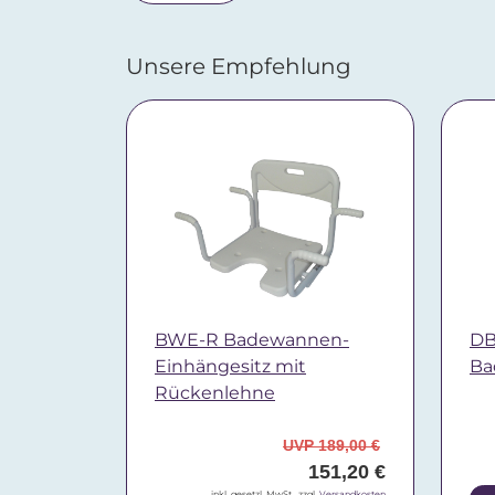
Unsere Empfehlung
BWE-R Badewannen-
DB
Einhängesitz mit
Ba
Rückenlehne
UVP 189,00 €
151,20 €
inkl. gesetzl. MwSt., zzgl.
Versandkosten