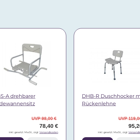
S-A drehbarer
DHB-R Duschhocker m
dewannensitz
Rückenlehne
UVP 98,00 €
UVP 119,0
78,40 €
95,2
inkl. gesetzl. MwSt., zzgl.
Versandkosten
inkl. gesetzl. MwSt., zzgl.
Versandk