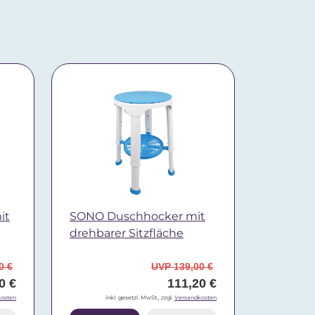
it
SONO Duschhocker mit
drehbarer Sitzfläche
0 €
UVP 139,00 €
0 €
111,20 €
osten
inkl. gesetzl. MwSt., zzgl.
Versandkosten