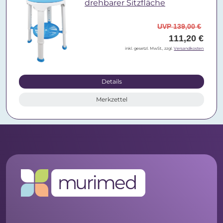
drehbarer Sitzfläche
UVP 139,00 €
111,20 €
inkl. gesetzl. MwSt., zzgl.
Versandkosten
Details
Merkzettel