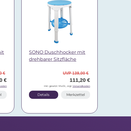
it
SONO Duschhocker mit
drehbarer Sitzfläche
0 €
UVP 139,00 €
0 €
111,20 €
osten
inkl. gesetzl. MwSt., zzgl.
Versandkosten
l
Details
Merkzettel