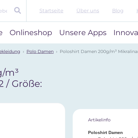
Startseite
Über uns
Blog
e
Onlineshop
Unsere Apps
Innova
ekleidung
Polo Damen
Poloshirt Damen 200g/m³ Mikralinar 
g/m³
2 / Größe:
Artikelinfo
Poloshirt Damen