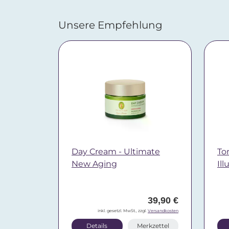
Unsere Empfehlung
Day Cream - Ultimate
To
New Aging
Il
39,90 €
inkl. gesetzl. MwSt., zzgl.
Versandkosten
Details
Merkzettel