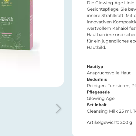
Die Glowing Age Linie
Gesichtspflege. Sie be
innere Strahlkraft. Mit
innovativen Komposit
wertvollem Kahaiöl fest
Hautbarriere und schen
für ein jugendliches eb
Hautbild.
Hauttyp
Anspruchsvolle Haut
Bedürfnis
Reinigen, Tonisieren, P
Pflegeserie
Glowing Age
Set Inhalt
Cleansing Milk 25 ml, 
Artikelgewicht: 200 g