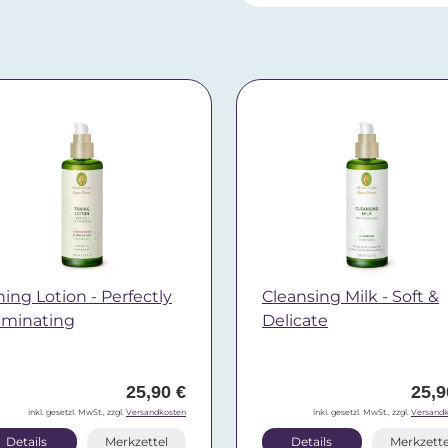
ning Lotion - Perfectly
Cleansing Milk - Soft &
luminating
Delicate
25,90 €
25,9
inkl. gesetzl. MwSt., zzgl.
Versandkosten
inkl. gesetzl. MwSt., zzgl.
Versandk
Details
Merkzettel
Details
Merkzette