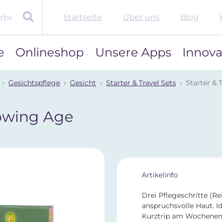
Startseite
Über uns
Blog
e
Onlineshop
Unsere Apps
Innova
Gesichtspflege
Gesicht
Starter & Travel Sets
Starter & 
lowing Age
Artikelinfo
Drei Pflegeschritte (Re
anspruchsvolle Haut. I
Kurztrip am Wochenen