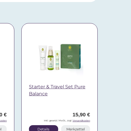
Starter & Travel Set Pure
Balance
0 €
15,90 €
osten
inkl. gesetzl. MwSt., zzgl.
Versandkosten
l
Details
Merkzettel