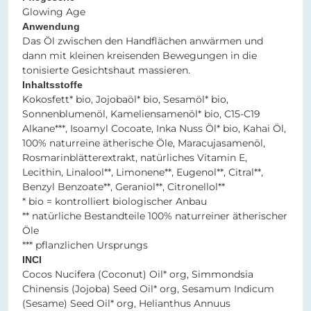
Glowing Age
Anwendung
Das Öl zwischen den Handflächen anwärmen und
dann mit kleinen kreisenden Bewegungen in die
tonisierte Gesichtshaut massieren.
Inhaltsstoffe
Kokosfett* bio, Jojobaöl* bio, Sesamöl* bio,
Sonnenblumenöl, Kameliensamenöl* bio, C15-C19
Alkane***, Isoamyl Cocoate, Inka Nuss Öl* bio, Kahai Öl,
100% naturreine ätherische Öle, Maracujasamenöl,
Rosmarinblätterextrakt, natürliches Vitamin E,
Lecithin, Linalool**, Limonene**, Eugenol**, Citral**,
Benzyl Benzoate**, Geraniol**, Citronellol**
* bio = kontrolliert biologischer Anbau
** natürliche Bestandteile 100% naturreiner ätherischer
Öle
*** pflanzlichen Ursprungs
INCI
Cocos Nucifera (Coconut) Oil* org, Simmondsia
Chinensis (Jojoba) Seed Oil* org, Sesamum Indicum
(Sesame) Seed Oil* org, Helianthus Annuus