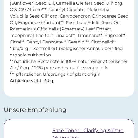
(Sunflower) Seed Oil, Camellia Oleifera Seed Oil* org,
C15-C19 Alkane***, Isoamyl Cocoate, Plukenetia
Volubilis Seed Oil* org, Caryodendron Orinocense Seed
Oil, Fragrance (Parfum)**, Passiflora Edulis Seed Oil,
Rosmarinus Officinalis (Rosemary) Leaf Extract,
Tocopherol, Lecithin, Linalool**, Limonene**, Eugenol**,
Citral**, Benzyl Benzoate**, Geraniol**, Citronellol**
* bio/org = kontrolliert biologischer Anbau / certified
organic cultivation
** natürliche Bestandteile 100% naturreiner ätherischer
Öle/ from 100% pure and natural essential oils
*** pflanzlichen Ursprungs / of plant origin
Artikelgewicht: 30 g
Unsere Empfehlung
Face Toner - Clarifying & Pore
Minimizing