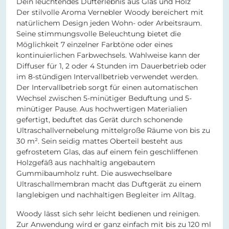
Dein leuchtendes Dufterlebnis aus Glas und Holz
Der stilvolle Aroma Vernebler Woody bereichert mit
natürlichem Design jeden Wohn- oder Arbeitsraum.
Seine stimmungsvolle Beleuchtung bietet die
Möglichkeit 7 einzelner Farbtöne oder eines
kontinuierlichen Farbwechsels. Wahlweise kann der
Diffuser für 1, 2 oder 4 Stunden im Dauerbetrieb oder
im 8-stündigen Intervallbetrieb verwendet werden.
Der Intervallbetrieb sorgt für einen automatischen
Wechsel zwischen 5-minütiger Beduftung und 5-
minütiger Pause. Aus hochwertigen Materialien
gefertigt, beduftet das Gerät durch schonende
Ultraschallvernebelung mittelgroße Räume von bis zu
30 m². Sein seidig mattes Oberteil besteht aus
gefrostetem Glas, das auf einem fein geschliffenen
Holzgefäß aus nachhaltig angebautem
Gummibaumholz ruht. Die auswechselbare
Ultraschallmembran macht das Duftgerät zu einem
langlebigen und nachhaltigen Begleiter im Alltag.
Woody lässt sich sehr leicht bedienen und reinigen.
Zur Anwendung wird er ganz einfach mit bis zu 120 ml