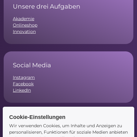
Unsere drei Aufgaben
Akademie
Onlineshop
Innovation
Social Media
Instagram
Facebook
LinkedIn
Cookie-Einstellungen
Navigation
Wir verwenden Cookies, um Inhalte und Anzeigen zu
personalisieren, Funktionen für soziale Medien anbieten
Startseite