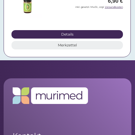
6,90 €
inkl. gesetzl. MwSt., zzgl.
Versandkosten
Details
Merkzettel