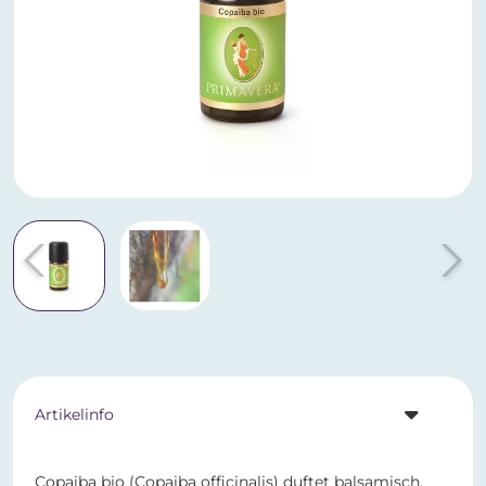
Artikelinfo
Copaiba bio (Copaiba officinalis) duftet balsamisch,