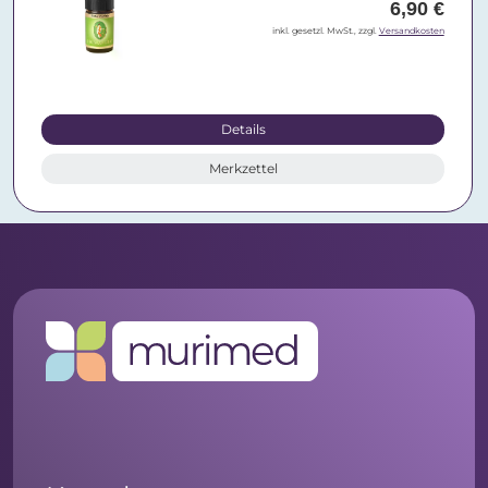
6,90 €
inkl. gesetzl. MwSt., zzgl.
Versandkosten
Details
Merkzettel