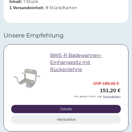
1 Stück
Inhalt:
8 Stück/Karton
1 Versandeinheit:
Unsere Empfehlung
BWE-R Badewannen-
Einhängesitz mit
Rückenlehne
UVP 189,00 €
151,20 €
inkl. gesetzl. MwSt., zzgl.
Versandkosten
Details
Merkzettel