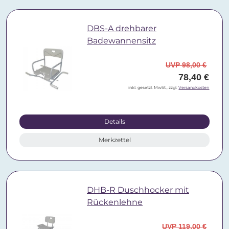
DBS-A drehbarer
Badewannensitz
UVP 98,00 €
78,40 €
inkl. gesetzl. MwSt., zzgl.
Versandkosten
Details
Merkzettel
DHB-R Duschhocker mit
Rückenlehne
UVP 119,00 €