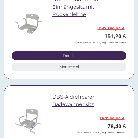
Einhängesitz mit
Rückenlehne
UVP 189,00 €
151,20 €
inkl. gesetzl. MwSt., zzgl.
Versandkosten
Details
Merkzettel
DBS-A drehbarer
Badewannensitz
UVP 98,00 €
78,40 €
inkl. gesetzl. MwSt., zzgl.
Versandkosten