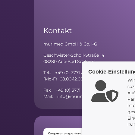
Kontakt
murimed GmbH & Co. KG
Geschwister-Scholl-Straße 14
08280 Aue-Bad Schlema
Cookie-Einstellu
Tel.: +49 (0) 3771 / 59 81 - 10
(Mo-Fr: 08.00-12.00 Uhr; Mo/Di/Do: 13.00-15
Wir
soz
Fax: +49 (0) 3771 / 27 52 97 - 5
Auß
Mail: info@murimed.de
Par
Inf
ges
Ein
Dat