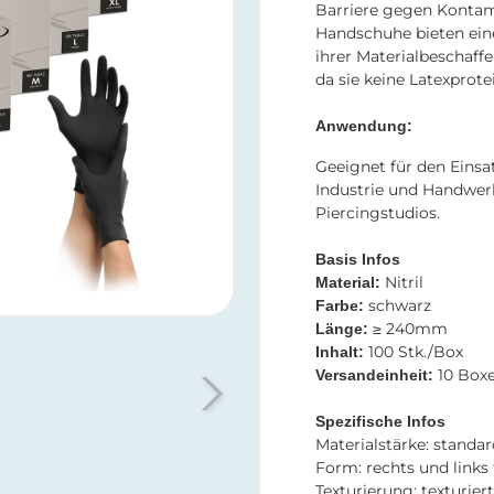
Barriere gegen Kontami
Handschuhe bieten ein
ihrer Materialbeschaffe
da sie keine Latexprote
Anwendung:
Geeignet für den Einsa
Industrie und Handwerk
Piercingstudios.
Basis Infos
Nitril​​​​​​​
Material:
schwarz​​​​​​​
Farbe:
≥ 240mm​​​​​​​​​​​​​​
Länge:
100 Stk./Box
Inhalt:
10 Box
Versandeinheit:
Spezifische Infos​​​​​​​
​​​​​​​Materialstärke: standa
Form: rechts und links
Texturierung:
texturier