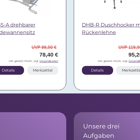
S-A drehbarer
DHB-R Duschhocker m
dewannensitz
Rückenlehne
UVP 98,00 €
UVP 119,0
78,40 €
95,2
inkl. gesetzl. MwSt., zzgl.
Versandkosten
inkl. gesetzl. MwSt., zzgl.
Versandk
Details
Merkzettel
Details
Merkzette
Unsere drei
Aufgaben