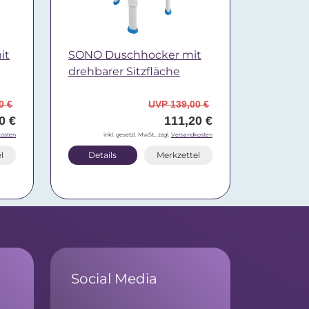
it
SONO Duschhocker mit
drehbarer Sitzfläche
0 €
UVP 139,00 €
0 €
111,20 €
osten
inkl. gesetzl. MwSt., zzgl.
Versandkosten
l
Details
Merkzettel
Social Media