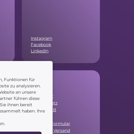
Instagram
Facebook
LinkedIn
n, Funktionen für
Service
site zu analysieren.
ebsite an unsere
Newsletter
artner führen diese
Datenschutz
ie ihnen bereit
Unsere AGB
gesammelt haben. Ihre
Widerruf
Widerrufsformular
en.
Zahlung & Versand