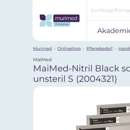
Akademi
Murimed
Onlineshop
Pflegebedarf
Hand
MaiMed
MaiMed-Nitril Black s
unsteril S
(2004321)