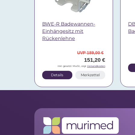
BWE-R Badewannen-
DB
Einhängesitz mit
Ba
Rückenlehne
UVP 189,00 €
151,20 €
inkl. gesetzl. MwSt., zzgl.
Versandkosten
Details
Merkzettel