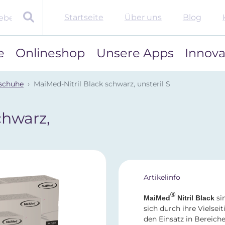
Startseite
Über uns
Blog
e
Onlineshop
Unsere Apps
Innova
schuhe
MaiMed-Nitril Black schwarz, unsteril S
chwarz,
Artikelinfo
®
si
MaiMed
Nitril Black
sich durch ihre Vielseit
den Einsatz in Bereiche