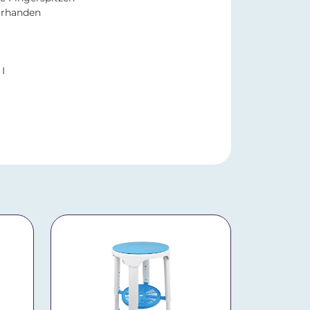
orhanden
I