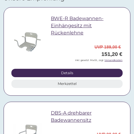
BWE-R Badewannen-
Einhängesitz mit
Rückenlehne
UVP 189,00 €
151,20 €
inkl. gesetzl. MwSt., zzgl.
Versandkosten
Details
Merkzettel
DBS-A drehbarer
Badewannensitz