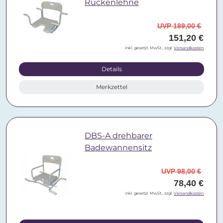
Rückenlehne
UVP 189,00 €
151,20 €
inkl. gesetzl. MwSt., zzgl.
Versandkosten
Details
Merkzettel
DBS-A drehbarer
Badewannensitz
UVP 98,00 €
78,40 €
inkl. gesetzl. MwSt., zzgl.
Versandkosten