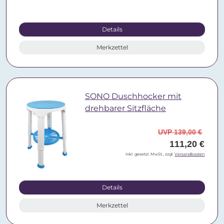
Details
Merkzettel
SONO Duschhocker mit
drehbarer Sitzfläche
UVP 139,00 €
111,20 €
inkl. gesetzl. MwSt., zzgl.
Versandkosten
Details
Merkzettel