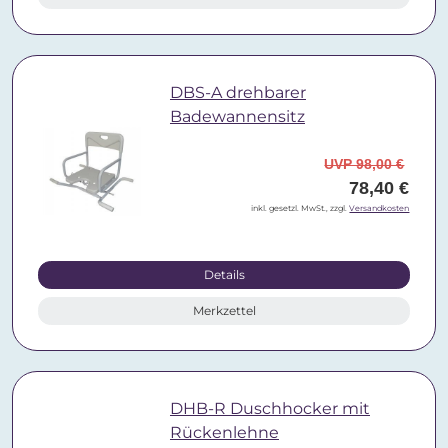
DBS-A drehbarer
Badewannensitz
UVP 98,00 €
78,40 €
inkl. gesetzl. MwSt., zzgl.
Versandkosten
Details
Merkzettel
DHB-R Duschhocker mit
Rückenlehne