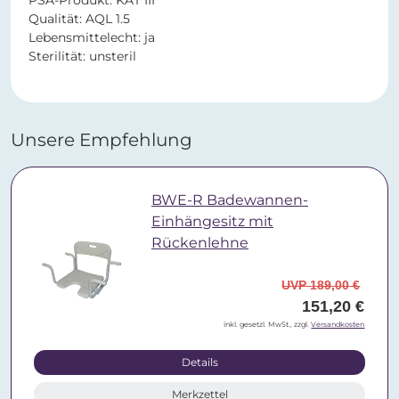
PSA-Produkt: KAT III
Qualität: AQL 1.5
Lebensmittelecht: ja
Sterilität: unsteril
Unsere Empfehlung
BWE-R Badewannen-
Einhängesitz mit
Rückenlehne
UVP 189,00 €
151,20 €
inkl. gesetzl. MwSt., zzgl.
Versandkosten
Details
Merkzettel