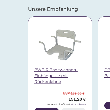
Unsere Empfehlung
BWE-R Badewannen-
DB
Einhängesitz mit
Ba
Rückenlehne
UVP 189,00 €
151,20 €
inkl. gesetzl. MwSt., zzgl.
Versandkosten