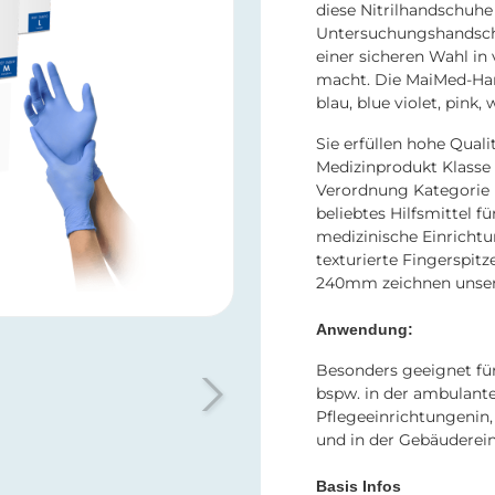
diese Nitrilhandschuhe
Untersuchungshandschuh
einer sicheren Wahl i
macht. Die MaiMed-Han
blau, blue violet, pink
Sie erfüllen hohe Quali
Medizinprodukt Klasse 
Verordnung Kategorie I
beliebtes Hilfsmittel f
medizinische Einrichtu
texturierte Fingerspit
240mm zeichnen unsere
Anwendung:
Besonders geeignet f
bspw. in der ambulante
Pflegeeinrichtungenin,
und in der Gebäuderei
Basis Infos