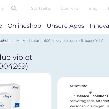
Startseite
Über uns
Blog
e
Onlineshop
Unsere Apps
Innova
schuhe
MaiMed-solution100 blue violet unsteril, puderfrei S
ue violet
004269)
Artikelinfo
®
Die
MaiMed
solution1
hervorragende Alterna
Personen, die gegen Lat