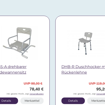
S-A drehbarer
DHB-R Duschhocker m
dewannensitz
Rückenlehne
UVP 98,00 €
UVP 119,0
78,40 €
95,2
inkl. gesetzl. MwSt., zzgl.
Versandkosten
inkl. gesetzl. MwSt., zzgl.
Versandk
Details
Merkzettel
Details
Merkzette