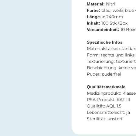
Nitril​​
Material:
blau, weiß, blue
Farbe:
≥ 240mm
Länge:
100 Stk./Box
Inhalt:
10 Box
Versandeinheit:
Spezifische Infos​​​​​​​
​​​​​​​Materialstärke: standa
Form: rechts und links
Texturierung: texturier
Beschichtung: keine v
Puder: puderfrei
Qualitätsmerkmale
Medizinprodukt: Klasse 
PSA-Produkt: KAT III
Qualität: AQL 1.5
Lebensmittelecht: ja
Sterilität: unsteril