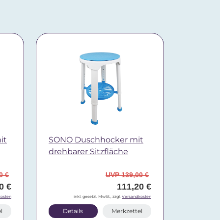
it
SONO Duschhocker mit
drehbarer Sitzfläche
0 €
UVP 139,00 €
0 €
111,20 €
osten
inkl. gesetzl. MwSt., zzgl.
Versandkosten
l
Details
Merkzettel