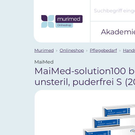
Akademi
Murimed
Onlineshop
Pflegebedarf
Hand
MaiMed
MaiMed-solution100 bl
unsteril, puderfrei S
(2