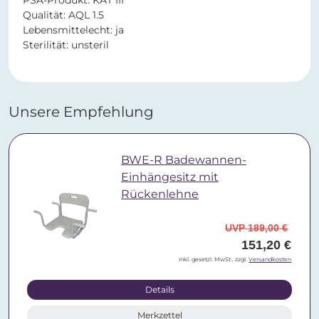
PSA-Produkt: KAT III
Qualität: AQL 1.5
Lebensmittelecht: ja
Sterilität: unsteril
Unsere Empfehlung
BWE-R Badewannen-
Einhängesitz mit
Rückenlehne
UVP 189,00 €
151,20 €
inkl. gesetzl. MwSt., zzgl.
Versandkosten
Details
Merkzettel