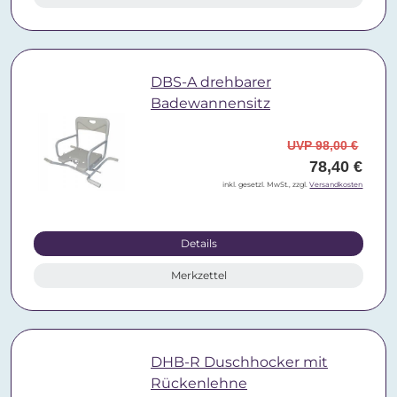
DBS-A drehbarer
Badewannensitz
UVP 98,00 €
78,40 €
inkl. gesetzl. MwSt., zzgl.
Versandkosten
Details
Merkzettel
DHB-R Duschhocker mit
Rückenlehne