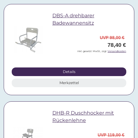
DBS-A drehbarer
Badewannensitz
UVP 98,00 €
78,40 €
inkl. gesetzl. MwSt., zzgl.
Versandkosten
Details
Merkzettel
DHB-R Duschhocker mit
Rückenlehne
UVP 119,00 €