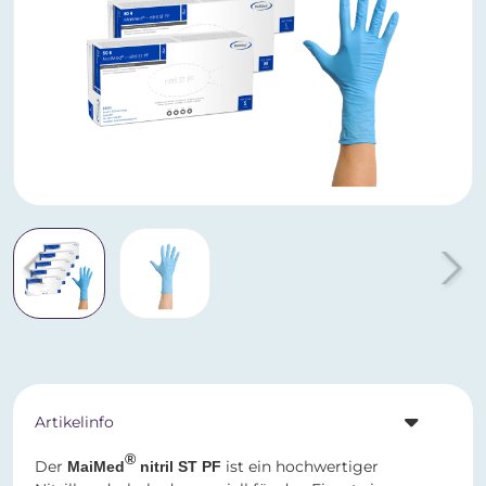
Artikelinfo
®
Der
ist ein hochwertiger
MaiMed
nitril ST PF