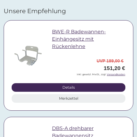
Unsere Empfehlung
BWE-R Badewannen-
Einhängesitz mit
Rückenlehne
UVP 189,00 €
151,20 €
inkl. gesetzl. MwSt., zzgl.
Versandkosten
Details
Merkzettel
DBS-A drehbarer
Badewannensitz