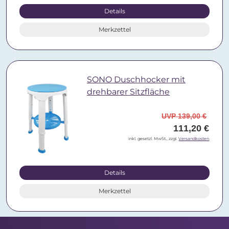
Details
Merkzettel
SONO Duschhocker mit
drehbarer Sitzfläche
UVP 139,00 €
111,20 €
inkl. gesetzl. MwSt., zzgl.
Versandkosten
Details
Merkzettel