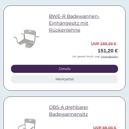
BWE-R Badewannen-
Einhängesitz mit
Rückenlehne
UVP 189,00 €
151,20 €
inkl. gesetzl. MwSt., zzgl.
Versandkosten
Details
Merkzettel
DBS-A drehbarer
Badewannensitz
UVP 98,00 €