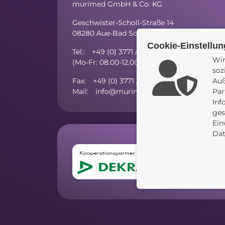
murimed GmbH & Co. KG
Geschwister-Scholl-Straße 14
08280 Aue-Bad Schlema
Cookie-Einstellu
Tel.: +49 (0) 3771 / 59 81 - 10
Wir
(Mo-Fr: 08.00-12.00 Uhr; Mo/Di/Do: 13.00-15
soz
Fax: +49 (0) 3771 / 27 52 97 - 5
Auß
Mail: info@murimed.de
Par
Inf
ges
Ein
Dat