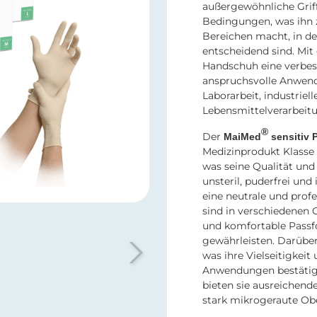
außergewöhnliche Griff
Bedingungen, was ihn 
Bereichen macht, in de
entscheidend sind. Mit
Handschuh eine verbess
anspruchsvolle Anwend
Laborarbeit, industriel
Lebensmittelverarbeitu
®
Der
MaiMed
sensitiv 
Medizinprodukt Klasse 
was seine Qualität und 
unsteril, puderfrei und 
eine neutrale und prof
sind in verschiedenen
und komfortable Passf
gewährleisten. Darüber
was ihre Vielseitigkeit
Anwendungen bestätig
bieten sie ausreichend
stark mikrogeraute Obe