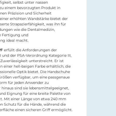
igkeit, selbst unter nassen
zu einem bevorzugten Produkt in
nen Präzision und Sicherheit
 einer erhöhten Wandstärke bietet der
erte Strapazierfähigkeit, was ihn für
ungen wie die Dentalmedizin,
le Fertigung und
ng ideal macht.
erfüllt die Anforderungen der
PF
I und der PSA-Verordnung Kategorie III,
Zuverlässigkeit unterstreicht. Er ist
in einer hell-beigen Farbe erhältlich, die
essionelle Optik bietet. Die Handschuhe
 Größen verfügbar, um eine passgenaue
orm für jeden Anwender zu
 hinaus sind sie lebensmittelgeeignet,
 und Eignung für eine breite Palette von
t. Mit einer Länge von etwa 240 mm
en Schutz für die Hände, während die
rfläche einen sicheren Griff ermöglicht.