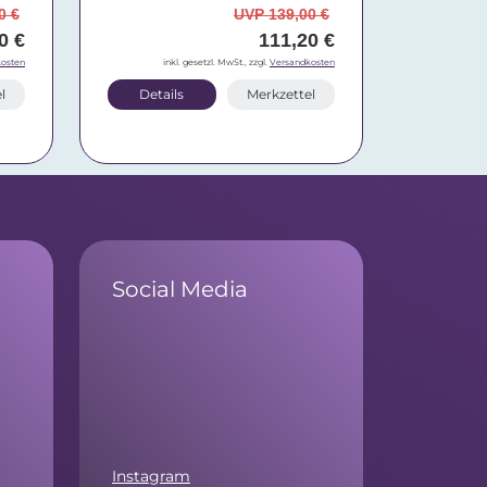
0 €
UVP 139,00 €
0 €
111,20 €
osten
inkl. gesetzl. MwSt., zzgl.
Versandkosten
l
Details
Merkzettel
Social Media
Instagram