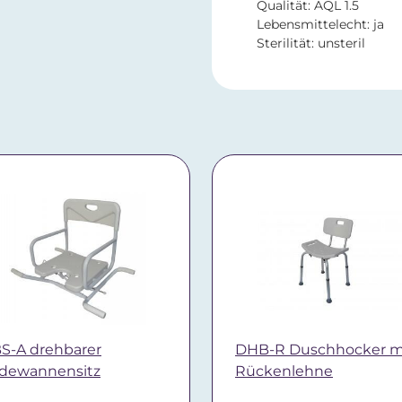
Qualität: AQL 1.5
Lebensmittelecht: ja
Sterilität: unsteril
S-A drehbarer
DHB-R Duschhocker m
dewannensitz
Rückenlehne