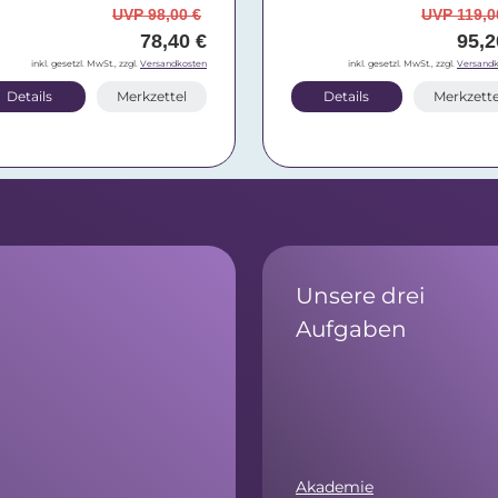
UVP 98,00 €
UVP 119,0
78,40 €
95,2
inkl. gesetzl. MwSt., zzgl.
Versandkosten
inkl. gesetzl. MwSt., zzgl.
Versandk
Details
Merkzettel
Details
Merkzette
Unsere drei
Aufgaben
Akademie