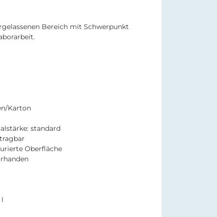
dergelassenen Bereich mit Schwerpunkt
borarbeit.
en/Karton
alstärke: standard
 tragbar
turierte Oberfläche
orhanden
I