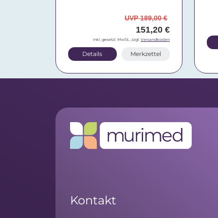
UVP 189,00 €
151,20 €
inkl. gesetzl. MwSt., zzgl.
Versandkosten
Details
Merkzettel
Kontakt