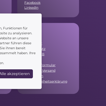
Facebook
LinkedIn
n, Funktionen für
Service
site zu analysieren.
ebsite an unsere
artner führen diese
Newsletter
ie ihnen bereit
Datenschutz
gesammelt haben. Ihre
Unsere AGB
Widerruf
en.
Widerrufsformular
Zahlung & Versand
Alle akzeptieren
Impressum
Barrierefreiheitserklärung
Cookies