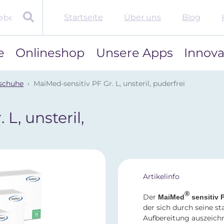
Startseite
Über uns
Blog
e
Onlineshop
Unsere Apps
Innova
schuhe
MaiMed-sensitiv PF Gr. L, unsteril, puderfrei
L, unsteril,
Artikelinfo
®
Der
MaiMed
sensitiv 
der sich durch seine st
Aufbereitung auszeichn