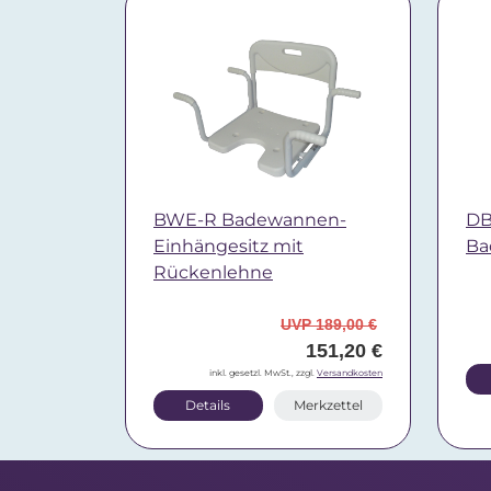
BWE-R Badewannen-
DB
Einhängesitz mit
Ba
Rückenlehne
UVP 189,00 €
151,20 €
inkl. gesetzl. MwSt., zzgl.
Versandkosten
Details
Merkzettel