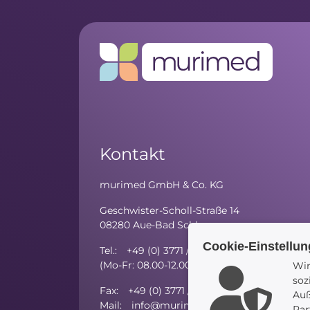
Kontakt
murimed GmbH & Co. KG
Geschwister-Scholl-Straße 14
08280 Aue-Bad Schlema
Cookie-Einstellu
Tel.: +49 (0) 3771 / 59 81 - 10
(Mo-Fr: 08.00-12.00 Uhr; Mo/Di/Do: 13.00-15
Wir
soz
Fax: +49 (0) 3771 / 27 52 97 - 5
Auß
Mail: info@murimed.de
Par