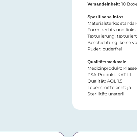
10 Box
Versandeinheit:
Spezifische Infos
Materialstärke: standar
Form: rechts und links
Texturierung: texturier
Beschichtung: keine v
Puder: puderfrei
Qualitätsmerkmale
Medizinprodukt: Klasse 
PSA-Produkt: KAT III
Qualität: AQL 1.5
Lebensmittelecht: ja
Sterilität: unsteril