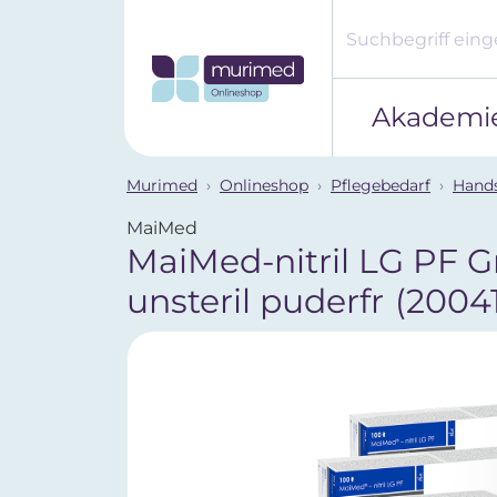
Akademi
Murimed
Onlineshop
Pflegebedarf
Hand
MaiMed
MaiMed-nitril LG PF Gr.
unsteril puderfr
(2004