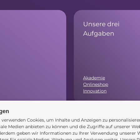
Unsere drei
Aufgaben
Akademie
Onlineshop
Innovation
ngen
.00 Uhr)
 verwenden Cookies, um Inhalte und Anzeigen zu personalisiere
Navigation
iale Medien anbieten zu können und die Zugriffe auf unserer Web
erdem geben wir Informationen zu Ihrer Verwendung unserer W
tner für soziale Medien, Werbung und Analysen weiter. Unsere P