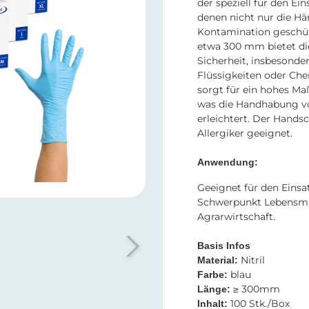
der speziell für den Ei
denen nicht nur die Hä
Kontamination geschüt
etwa 300 mm bietet di
Sicherheit, insbesond
Flüssigkeiten oder Che
sorgt für ein hohes Maß
was die Handhabung v
erleichtert. Der Handsc
Allergiker geeignet.
Anwendung:
Geeignet für den Eins
Schwerpunkt Lebensmit
Agrarwirtschaft.
Basis Infos
Nitril​​
Material:
blau​​​​​​​​​​​​​​
Farbe:
≥ 300mm
Länge:
100 Stk./Box
Inhalt: