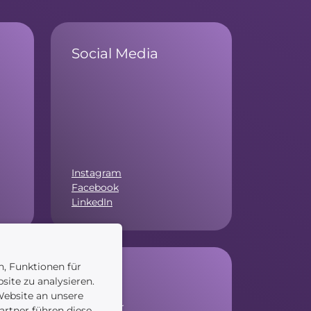
Social Media
Instagram
Facebook
LinkedIn
n, Funktionen für
Service
site zu analysieren.
ebsite an unsere
Newsletter
artner führen diese