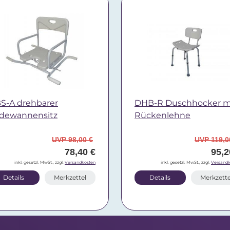
S-A drehbarer
DHB-R Duschhocker m
dewannensitz
Rückenlehne
UVP 98,00 €
UVP 119,0
78,40 €
95,2
inkl. gesetzl. MwSt., zzgl.
Versandkosten
inkl. gesetzl. MwSt., zzgl.
Versandk
Details
Merkzettel
Details
Merkzette