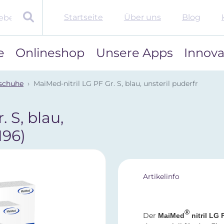
Startseite
Über uns
Blog
e
Onlineshop
Unsere Apps
Innova
schuhe
MaiMed-nitril LG PF Gr. S, blau, unsteril puderfr
 S, blau,
196)
Artikelinfo
®
Der
MaiMed
nitril LG 