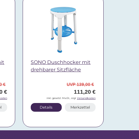
it
SONO Duschhocker mit
drehbarer Sitzfläche
0 €
UVP 139,00 €
0 €
111,20 €
osten
inkl. gesetzl. MwSt., zzgl.
Versandkosten
l
Details
Merkzettel