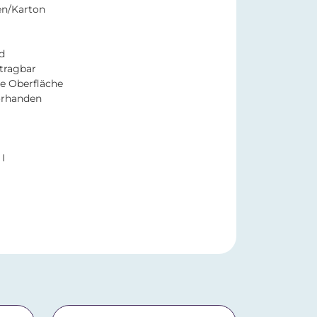
en/Karton
d
 tragbar
te Oberfläche
orhanden
I