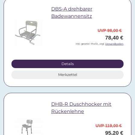
DBS-A drehbarer
Badewannensitz
UVP 98,00 €
78,40 €
inkl. gesetzl. MwSt., zzgl.
Versandkosten
Details
Merkzettel
DHB-R Duschhocker mit
Rückenlehne
UVP 119,00 €
95,20 €