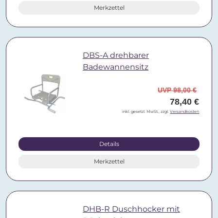
Merkzettel
DBS-A drehbarer
Badewannensitz
UVP 98,00 €
78,40 €
inkl. gesetzl. MwSt., zzgl.
Versandkosten
Details
Merkzettel
DHB-R Duschhocker mit