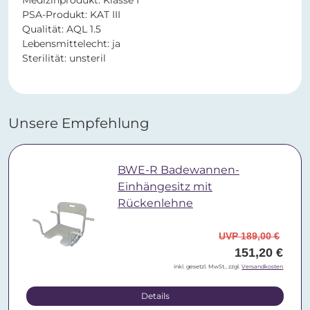
Medizinprodukt: Klasse I
PSA-Produkt: KAT III
Qualität: AQL 1.5
Lebensmittelecht: ja
Sterilität: unsteril
Unsere Empfehlung
BWE-R Badewannen-
Einhängesitz mit
Rückenlehne
UVP 189,00 €
151,20 €
inkl. gesetzl. MwSt., zzgl.
Versandkosten
Details