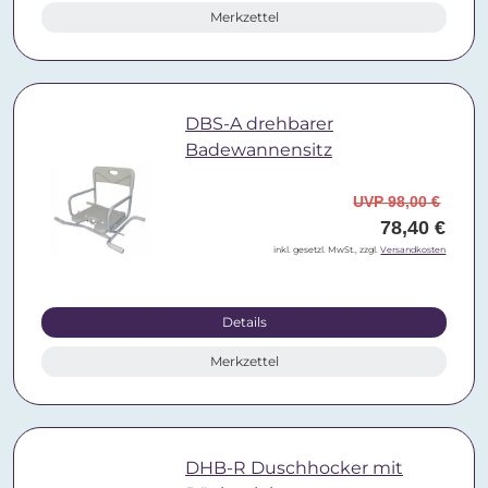
Merkzettel
DBS-A drehbarer
Badewannensitz
UVP 98,00 €
78,40 €
inkl. gesetzl. MwSt., zzgl.
Versandkosten
Details
Merkzettel
DHB-R Duschhocker mit