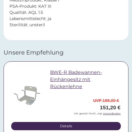
Medizinprodukt: Klasse I
PSA-Produkt: KAT III
Qualität: AQL 1.5
Lebensmittelecht: ja
Sterilität: unsteril
Unsere Empfehlung
BWE-R Badewannen-
Einhängesitz mit
Rückenlehne
UVP 189,00 €
151,20 €
inkl. gesetzl. MwSt., zzgl.
Versandkosten
Details