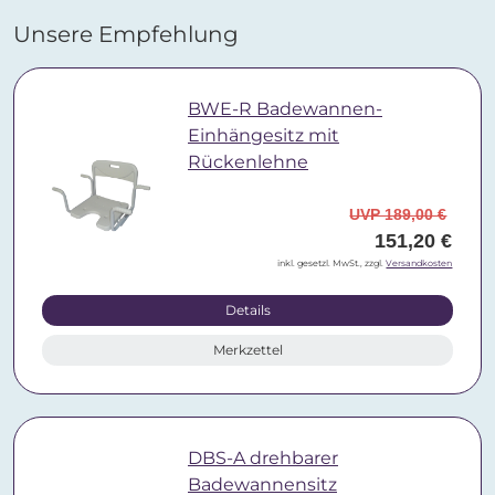
Unsere Empfehlung
BWE-R Badewannen-
Einhängesitz mit
Rückenlehne
UVP 189,00 €
151,20 €
inkl. gesetzl. MwSt., zzgl.
Versandkosten
Details
Merkzettel
DBS-A drehbarer
Badewannensitz