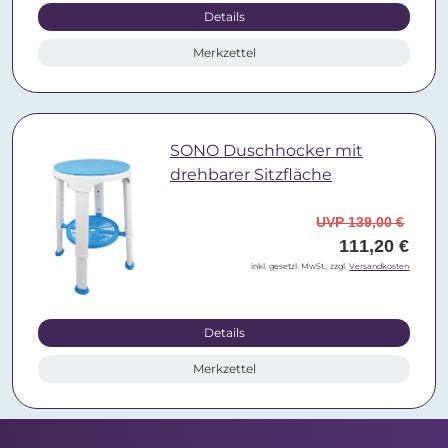
Details
Merkzettel
SONO Duschhocker mit
drehbarer Sitzfläche
UVP 139,00 €
111,20 €
inkl. gesetzl. MwSt., zzgl.
Versandkosten
Details
Merkzettel