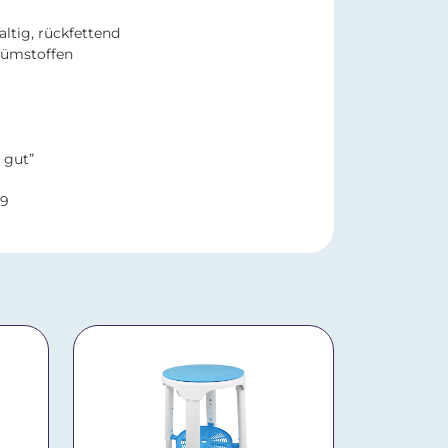
altig, rückfettend
fümstoffen
 gut”
69