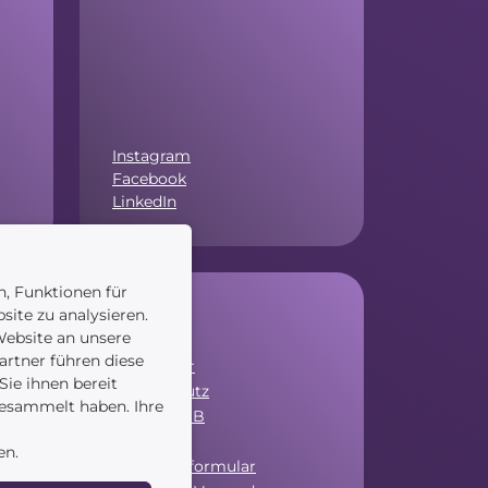
Instagram
Facebook
LinkedIn
n, Funktionen für
site zu analysieren.
Service
ebsite an unsere
artner führen diese
Newsletter
ie ihnen bereit
Datenschutz
gesammelt haben. Ihre
Unsere AGB
Widerruf
en.
Widerrufsformular