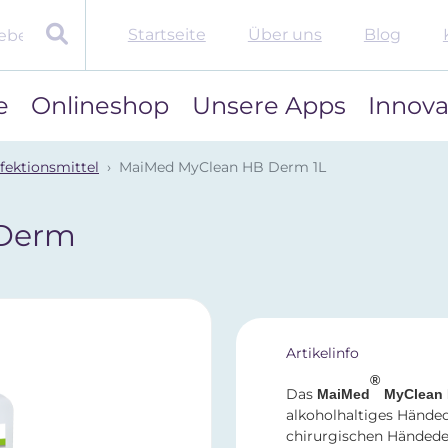
Startseite
Über uns
Blog
e
Onlineshop
Unsere Apps
Innova
fektionsmittel
MaiMed MyClean HB Derm 1L
 Derm
Artikelinfo
®
Das
MaiMed
MyClean 
alkoholhaltiges Händed
chirurgischen Händedesi