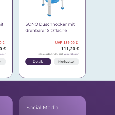
it
SONO Duschhocker mit
drehbarer Sitzfläche
0 €
UVP 139,00 €
0 €
111,20 €
osten
inkl. gesetzl. MwSt., zzgl.
Versandkosten
l
Details
Merkzettel
Social Media