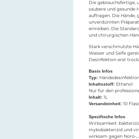
Die gebrauchsfertige, 
saubere und gesunde 
auftragen. Die Hände, 
unverdünnten Präparat
einreiben. Die Standa
und chirurgischen Händ
Stark verschmutzte Hän
Wasser und Seife gerei
Desinfektion erst trock
Basis Infos
Händedesinfektio
Typ:
Ethanol
Inhaltsstoff:
Nur für den profession
1L
Inhalt:
10 Fla
Versandeinheit:
Spezifische Infos
Wirksamkeit: bakterizid
mykobakterizid und vir
wirksam gegen Noro-, 