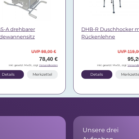
S-A drehbarer
DHB-R Duschhocker m
dewannensitz
Rückenlehne
UVP 98,00 €
UVP 119,0
78,40 €
95,2
inkl. gesetzl. MwSt., zzgl.
Versandkosten
inkl. gesetzl. MwSt., zzgl.
Versandk
Details
Merkzettel
Details
Merkzette
Unsere drei