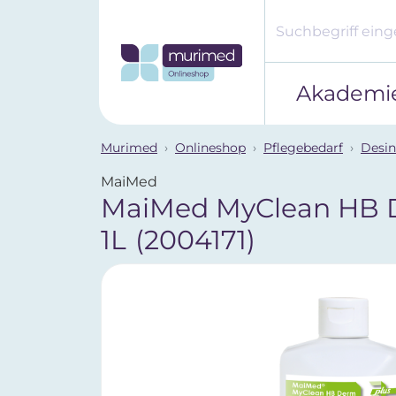
Akademi
Murimed
Onlineshop
Pflegebedarf
Desin
MaiMed
MaiMed MyClean HB
1L
(2004171)