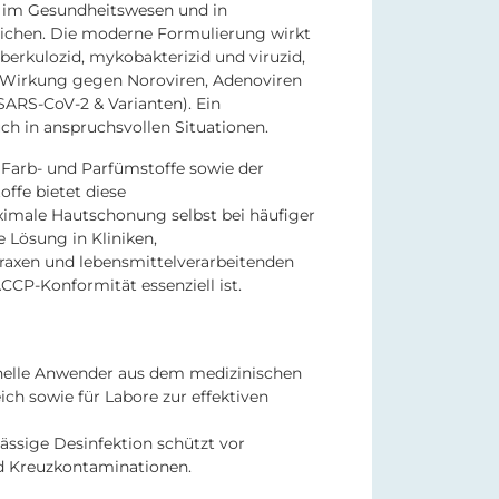
z im Gesundheitswesen und in
eichen. Die moderne Formulierung wirkt
tuberkulozid, mykobakterizid und viruzid,
r Wirkung gegen Noroviren, Adenoviren
 SARS-CoV-2 & Varianten). Ein
uch in anspruchsvollen Situationen.
 Farb- und Parfümstoffe sowie der
offe bietet diese
imale Hautschonung selbst bei häufiger
 Lösung in Kliniken,
raxen und lebensmittelverarbeitenden
CCP-Konformität essenziell ist.
onelle Anwender aus dem medizinischen
ich sowie für Labore zur effektiven
lässige Desinfektion schützt vor
d Kreuzkontaminationen.