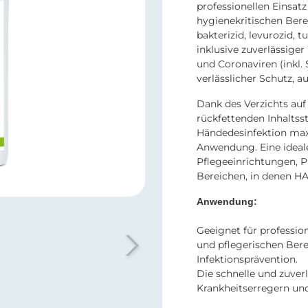
professionellen Einsat
hygienekritischen Ber
bakterizid, levurozid, 
inklusive zuverlässige
und Coronaviren (inkl.
verlässlicher Schutz, a
Dank des Verzichts auf
rückfettenden Inhaltsst
Händedesinfektion max
Anwendung. Eine ideale
Pflegeeinrichtungen, P
Bereichen, in denen HA
Anwendung:
Geeignet für professi
und pflegerischen Bere
Infektionsprävention.
Die schnelle und zuver
Krankheitserregern un