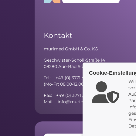
Kontakt
murimed GmbH & Co. KG
Geschwister-Scholl-Straße 14
08280 Aue-Bad Schlema
Cookie-Einstellu
Tel.: +49 (0) 3771 / 59 81 - 10
Wir
(Mo-Fr: 08.00-12.00 Uhr; Mo/Di/Do: 13.00-15
soz
Auß
Fax: +49 (0) 3771 / 27 52 97 - 5
Par
Mail: info@murimed.de
Inf
ges
Ein
Dat