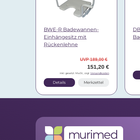
BWE-R Badewannen-
DB
Einhängesitz mit
Ba
Rückenlehne
UVP 189,00 €
151,20 €
inkl. gesetzl. MwSt., zzgl.
Versandkosten
Details
Merkzettel