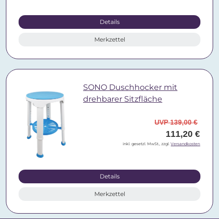
Details
Merkzettel
SONO Duschhocker mit
drehbarer Sitzfläche
UVP 139,00 €
111,20 €
inkl. gesetzl. MwSt., zzgl.
Versandkosten
Details
Merkzettel