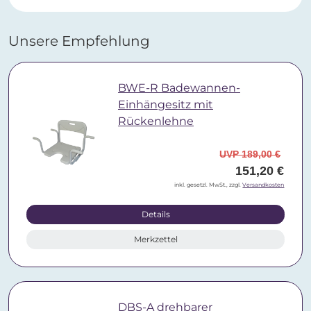
Unsere Empfehlung
BWE-R Badewannen-
Einhängesitz mit
Rückenlehne
UVP 189,00 €
151,20 €
inkl. gesetzl. MwSt., zzgl.
Versandkosten
Details
Merkzettel
DBS-A drehbarer