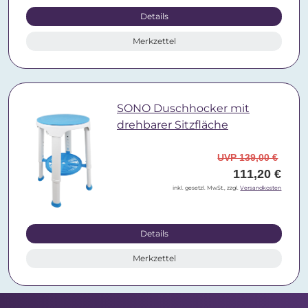
Details
Merkzettel
SONO Duschhocker mit
drehbarer Sitzfläche
UVP 139,00 €
111,20 €
inkl. gesetzl. MwSt., zzgl.
Versandkosten
Details
Merkzettel