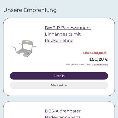
Unsere Empfehlung
BWE-R Badewannen-
Einhängesitz mit
Rückenlehne
UVP 189,00 €
151,20 €
inkl. gesetzl. MwSt., zzgl.
Versandkosten
Details
Merkzettel
DBS-A drehbarer
Badewannensitz