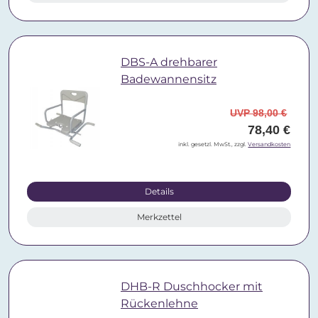
DBS-A drehbarer
Badewannensitz
UVP 98,00 €
78,40 €
inkl. gesetzl. MwSt., zzgl.
Versandkosten
Details
Merkzettel
DHB-R Duschhocker mit
Rückenlehne