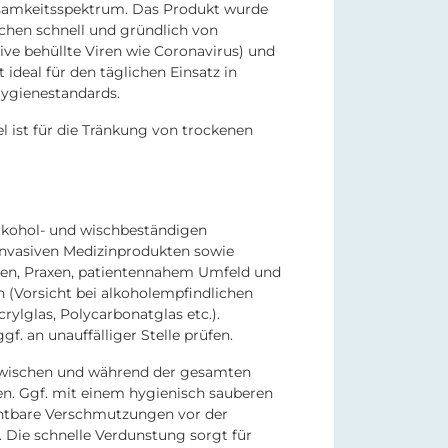
rksamkeitsspektrum. Das Produkt wurde
chen schnell und gründlich von
sive behüllte Viren wie Coronavirus) und
st ideal für den täglichen Einsatz in
ygienestandards.
l ist für die Tränkung von trockenen
alkohol- und wischbeständigen
invasiven Medizinprodukten sowie
ken, Praxen, patientennahem Umfeld und
 (Vorsicht bei alkoholempfindlichen
crylglas, Polycarbonatglas etc.).
gf. an unauffälliger Stelle prüfen.
bwischen und während der gesamten
ten. Ggf. mit einem hygienisch sauberen
htbare Verschmutzungen vor der
. Die schnelle Verdunstung sorgt für