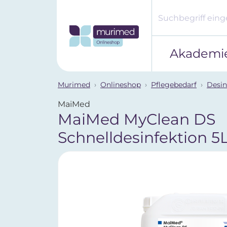
Akademi
Murimed
Onlineshop
Pflegebedarf
Desin
MaiMed
MaiMed MyClean DS
Schnelldesinfektion 5