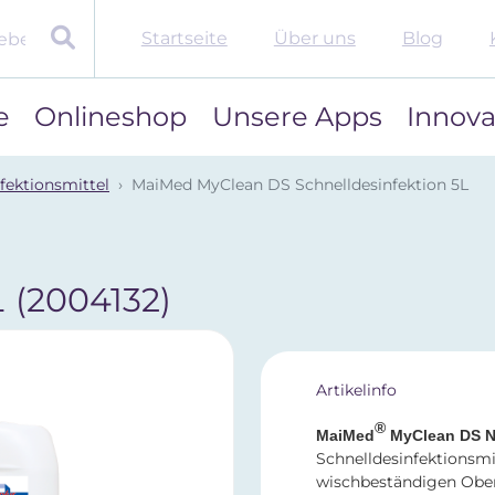
Startseite
Über uns
Blog
e
Onlineshop
Unsere Apps
Innova
fektionsmittel
MaiMed MyClean DS Schnelldesinfektion 5L
L
(2004132)
Artikelinfo
®
MaiMed
MyClean DS N
Schnelldesinfektionsmi
wischbeständigen Ober