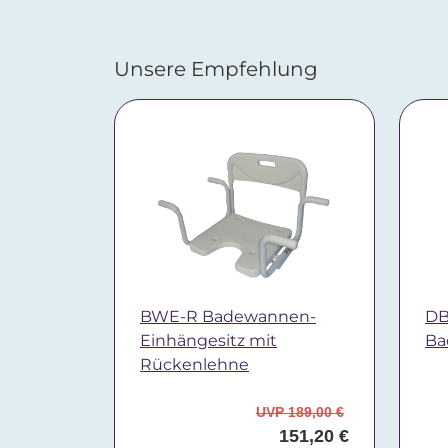
Unsere Empfehlung
BWE-R Badewannen-
DB
Einhängesitz mit
Ba
Rückenlehne
UVP 189,00 €
151,20 €