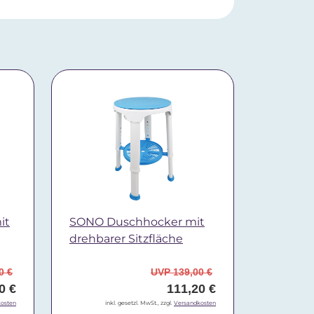
it
SONO Duschhocker mit
drehbarer Sitzfläche
0 €
UVP 139,00 €
0 €
111,20 €
osten
inkl. gesetzl. MwSt., zzgl.
Versandkosten