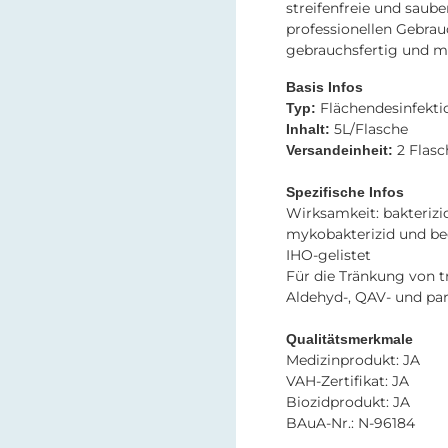
streifenfreie und saube
professionellen Gebrau
gebrauchsfertig und m
Basis Infos
Flächendesinfekti
Typ:
5L/Flasche
Inhalt:
2 Flasc
Versandeinheit:
Spezifische Infos
Wirksamkeit: bakterizid
mykobakterizid und be
IHO-gelistet
Für die Tränkung von 
Aldehyd-, QAV- und pa
Qualitätsmerkmale
Medizinprodukt: JA
VAH-Zertifikat: JA
Biozidprodukt: JA
BAuA-Nr.: N-96184