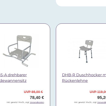
S-A drehbarer
DHB-R Duschhocker m
dewannensitz
Rückenlehne
UVP 98,00 €
UVP 119,0
78,40 €
95,2
inkl. gesetzl. MwSt., zzgl.
Versandkosten
inkl. gesetzl. MwSt., zzgl.
Versandk