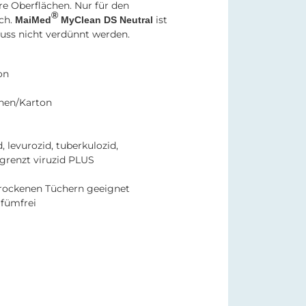
re Oberflächen. Nur für den
®
ch.
ist
MaiMed
MyClean DS Neutral
uss nicht verdünnt werden.
on
hen/Karton
, levurozid, tuberkulozid,
grenzt viruzid PLUS
trockenen Tüchern geeignet
rfümfrei