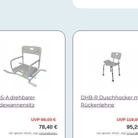
S-A drehbarer
DHB-R Duschhocker m
dewannensitz
Rückenlehne
UVP 98,00 €
UVP 119,0
78,40 €
95,2
inkl. gesetzl. MwSt., zzgl.
Versandkosten
inkl. gesetzl. MwSt., zzgl.
Versandk