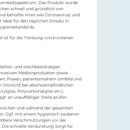
rksamkeitsspektrum. Das Produkt wurde
chen schnell und gründlich von
sive behüllte Viren wie Coronavirus) und
st ideal für den täglichen Einsatz in
ygienestandards.
l ist für die Tränkung von trockenen
alkohol- und wischbeständigen
invasiven Medizinprodukten sowie
ken, Praxen, patientennahem Umfeld und
 (Vorsicht bei alkoholempfindlichen
crylglas, Polycarbonatglas etc.).
gf. an unauffälliger Stelle prüfen.
bwischen und während der gesamten
ten. Ggf. mit einem hygienisch sauberen
htbare Verschmutzungen vor der
. Die schnelle Verdunstung sorgt für