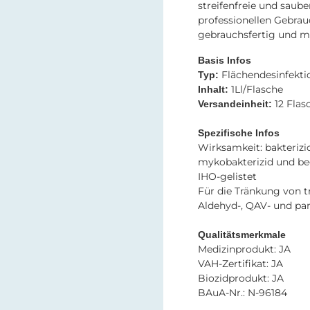
streifenfreie und saube
professionellen Gebrau
gebrauchsfertig und m
Basis Infos
Flächendesinfekti
Typ:
1Ll/Flasche
Inhalt:
12 Flas
Versandeinheit:
Spezifische Infos
Wirksamkeit: bakterizid
mykobakterizid und be
IHO-gelistet
Für die Tränkung von 
Aldehyd-, QAV- und pa
Qualitätsmerkmale
Medizinprodukt: JA
VAH-Zertifikat: JA
Biozidprodukt: JA
BAuA-Nr.: N-96184