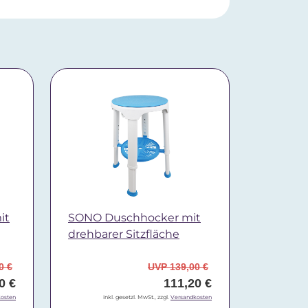
it
SONO Duschhocker mit
drehbarer Sitzfläche
0 €
UVP 139,00 €
0 €
111,20 €
osten
inkl. gesetzl. MwSt., zzgl.
Versandkosten