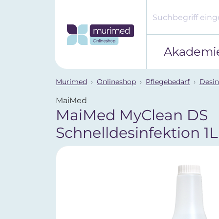
Akademi
Murimed
Onlineshop
Pflegebedarf
Desin
MaiMed
MaiMed MyClean DS
Schnelldesinfektion 1L