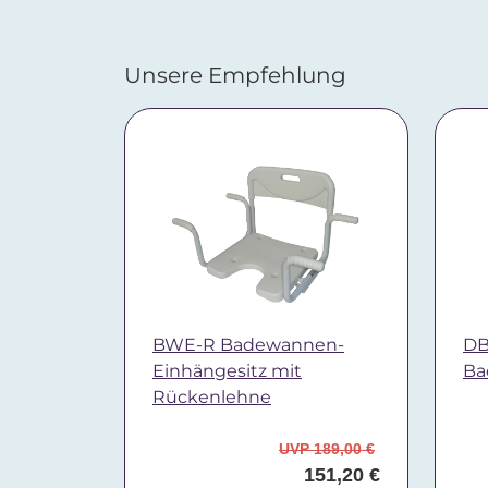
Unsere Empfehlung
BWE-R Badewannen-
DB
Einhängesitz mit
Ba
Rückenlehne
UVP 189,00 €
151,20 €