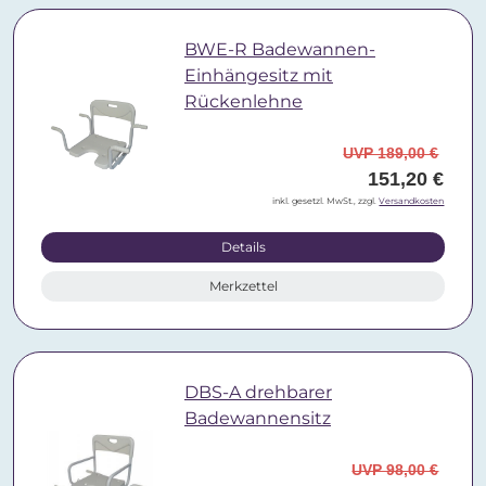
BWE-R Badewannen-
Einhängesitz mit
Rückenlehne
UVP 189,00 €
151,20 €
inkl. gesetzl. MwSt., zzgl.
Versandkosten
Details
Merkzettel
DBS-A drehbarer
Badewannensitz
UVP 98,00 €