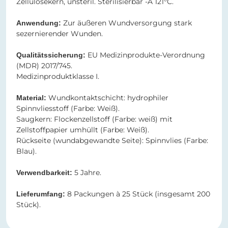
Zellulosekern, unsteril. Sterilisierbar -A 121°C.
Zur äußeren Wundversorgung stark
Anwendung:
sezernierender Wunden.
EU Medizinprodukte-Verordnung
Qualitätssicherung:
(MDR) 2017/745.
Medizinproduktklasse I.
Wundkontaktschicht: hydrophiler
Material:
Spinnvliesstoff (Farbe: Weiß).
Saugkern: Flockenzellstoff (Farbe: weiß) mit
Zellstoffpapier umhüllt (Farbe: Weiß).
Rückseite (wundabgewandte Seite): Spinnvlies (Farbe:
Blau).
5 Jahre.
Verwendbarkeit:
8 Packungen à 25 Stück (insgesamt 200
Lieferumfang:
Stück).