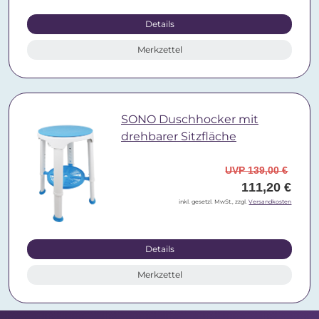
Details
Merkzettel
SONO Duschhocker mit
drehbarer Sitzfläche
UVP 139,00 €
111,20 €
inkl. gesetzl. MwSt., zzgl.
Versandkosten
Details
Merkzettel