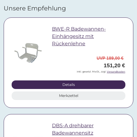
Unsere Empfehlung
BWE-R Badewannen-
Einhängesitz mit
Rückenlehne
UVP 189,00 €
151,20 €
inkl. gesetzl. MwSt., zzgl.
Versandkosten
Details
Merkzettel
DBS-A drehbarer
Badewannensitz