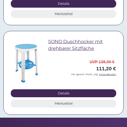
Details
Merkzettel
SONO Duschhocker mit
drehbarer Sitzfläche
UVP 139,00 €
111,20 €
inkl. gesetzl. MwSt., zzgl.
Versandkosten
Details
Merkzettel