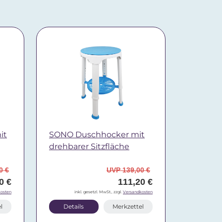
it
SONO Duschhocker mit
drehbarer Sitzfläche
0 €
UVP 139,00 €
0 €
111,20 €
osten
inkl. gesetzl. MwSt., zzgl.
Versandkosten
l
Details
Merkzettel