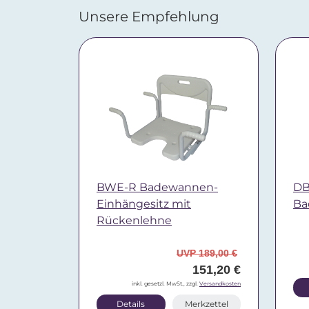
Unsere Empfehlung
BWE-R Badewannen-
DB
Einhängesitz mit
Ba
Rückenlehne
UVP 189,00 €
151,20 €
inkl. gesetzl. MwSt., zzgl.
Versandkosten
Details
Merkzettel