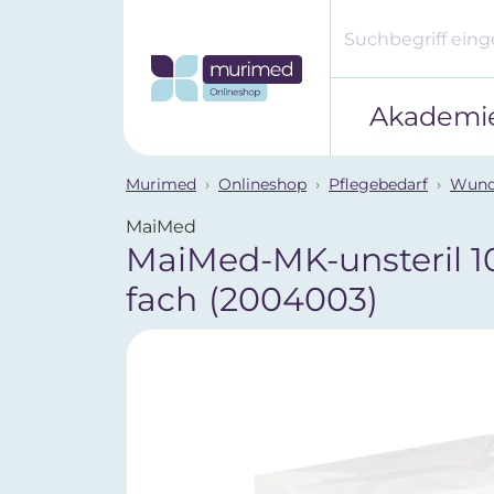
Akademi
Murimed
Onlineshop
Pflegebedarf
Wund
MaiMed
MaiMed-MK-unsteril 1
fach
(2004003)