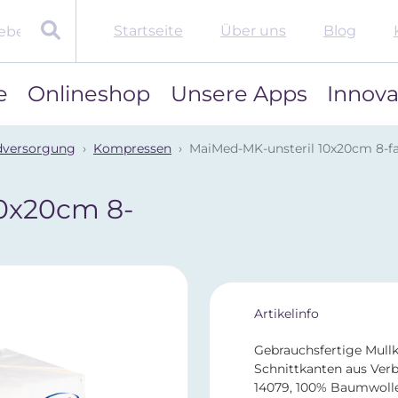
Startseite
Über uns
Blog
e
Onlineshop
Unsere Apps
Innova
versorgung
Kompressen
MaiMed-MK-unsteril 10x20cm 8-f
0x20cm 8-
Artikelinfo
Gebrauchsfertige Mull
Schnittkanten aus Verb
14079, 100% Baumwolle. 