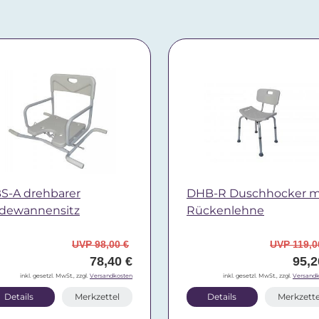
S-A drehbarer
DHB-R Duschhocker m
dewannensitz
Rückenlehne
UVP 98,00 €
UVP 119,0
78,40 €
95,2
inkl. gesetzl. MwSt., zzgl.
Versandkosten
inkl. gesetzl. MwSt., zzgl.
Versandk
Details
Merkzettel
Details
Merkzette