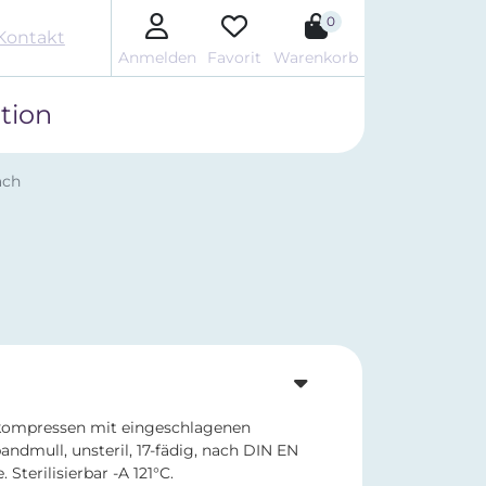
0
Kontakt
Anmelden
Favorit
Warenkorb
tion
ach
kompressen mit eingeschlagenen
andmull, unsteril, 17-fädig, nach DIN EN
Sterilisierbar -A 121°C.