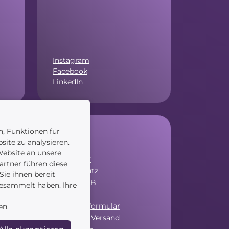
Instagram
Facebook
LinkedIn
n, Funktionen für
Service
site zu analysieren.
ebsite an unsere
Newsletter
artner führen diese
Datenschutz
ie ihnen bereit
Unsere AGB
gesammelt haben. Ihre
Widerruf
Widerrufsformular
en.
Zahlung & Versand