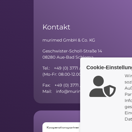
Kontakt
murimed GmbH & Co. KG
Geschwister-Scholl-Straße 14
08280 Aue-Bad Schlema
Cookie-Einstellu
Tel.: +49 (0) 3771 / 59 81 - 10
(Mo-Fr: 08.00-12.00 Uhr; Mo/Di/Do: 13.00-15
Wir
soz
Fax: +49 (0) 3771 / 27 52 97 - 5
Auß
Mail: info@murimed.de
Par
Inf
ges
Ein
Dat