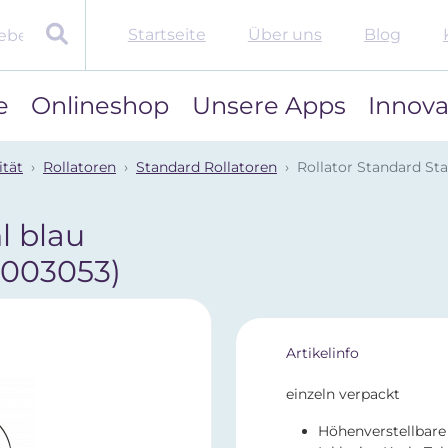
Startseite
Über uns
Blog
e
Onlineshop
Unsere Apps
Innova
ität
Rollatoren
Standard Rollatoren
Rollator Standard Sta
l blau
2003053)
Artikelinfo
einzeln verpackt
Höhenverstellbare 