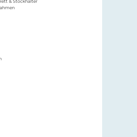
lett & Stockhalter
rrahmen
m