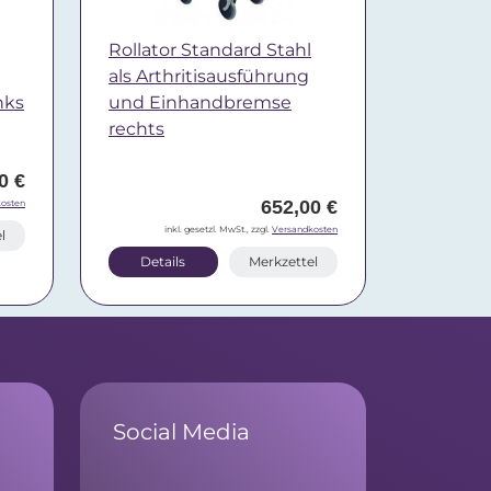
Rollator Standard Stahl
als Arthritisausführung
nks
und Einhandbremse
rechts
0 €
652,00 €
osten
inkl. gesetzl. MwSt., zzgl.
Versandkosten
l
Details
Merkzettel
Social Media