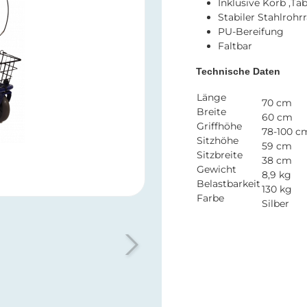
Inklusive Korb ,Tab
Stabiler Stahlroh
PU-Bereifung
Faltbar
Technische Daten
Länge
70 cm
Breite
60 cm
Griffhöhe
78-100 c
Sitzhöhe
59 cm
Sitzbreite
38 cm
Gewicht
8,9 kg
Belastbarkeit
130 kg
Farbe
Silber