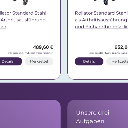
llator Standard Stahl
Rollator Standard Stahl
s Arthritisausführung
als Arthritisausführung
ber
und Einhandbremse li
489,60 €
652,0
inkl. gesetzl. MwSt., zzgl.
Versandkosten
inkl. gesetzl. MwSt., zzgl.
Versandk
Details
Merkzettel
Details
Merkzette
Unsere drei
Aufgaben