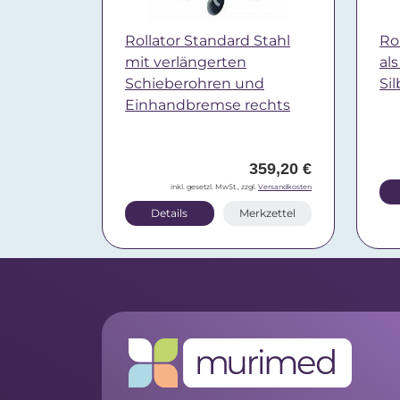
Rollator Standard Stahl
Ro
mit verlängerten
al
Schieberohren und
Sil
Einhandbremse rechts
359,20 €
inkl. gesetzl. MwSt., zzgl.
Versandkosten
Details
Merkzettel