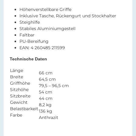
Höhenverstellbare Griffe
Inklusive Tasche, Rückengurt und Stockhalter
Steighilfe
Stabiles Aluminiumgestell
Faltbar
PU-Bereifung
EAN: 4 260485 211599
Technische Daten
Länge
66 cm
Breite
64,5 cm
Griffhöhe
79,5 – 96,5 cm
Sitzhöhe
54 cm
Sitzbreite
44 cm
Gewicht
8,2 kg
Belastbarkeit
136 kg
Farbe
Anthrazit