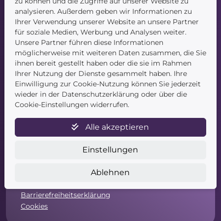
zu können und die Zugriffe auf unserer Website zu
Blog
analysieren. Außerdem geben wir Informationen zu
Kontakt
Ihrer Verwendung unserer Website an unsere Partner
für soziale Medien, Werbung und Analysen weiter.
Unsere Partner führen diese Informationen
möglicherweise mit weiteren Daten zusammen, die Sie
ihnen bereit gestellt haben oder die sie im Rahmen
Ihrer Nutzung der Dienste gesammelt haben. Ihre
Einwilligung zur Cookie-Nutzung können Sie jederzeit
Service
wieder in der Datenschutzerklärung oder über die
Cookie-Einstellungen widerrufen.
Newsletter
Datenschutz
Alle akzeptieren
Unsere AGB
Widerruf
Einstellungen
Widerrufsformular
Zahlung & Versand
Ablehnen
Impressum
Barrierefreiheitserklärung
Cookies