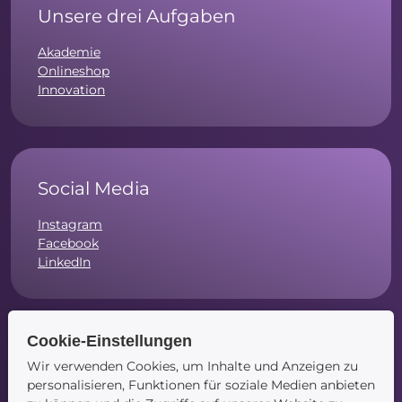
Unsere drei Aufgaben
Akademie
Onlineshop
Innovation
Social Media
Instagram
Facebook
LinkedIn
Cookie-Einstellungen
Navigation
Wir verwenden Cookies, um Inhalte und Anzeigen zu
personalisieren, Funktionen für soziale Medien anbieten
Startseite