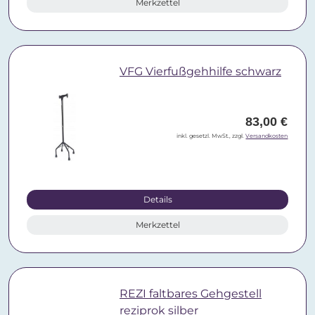
Merkzettel
VFG Vierfußgehhilfe schwarz
83,00 €
inkl. gesetzl. MwSt., zzgl.
Versandkosten
Details
Merkzettel
REZI faltbares Gehgestell
reziprok silber