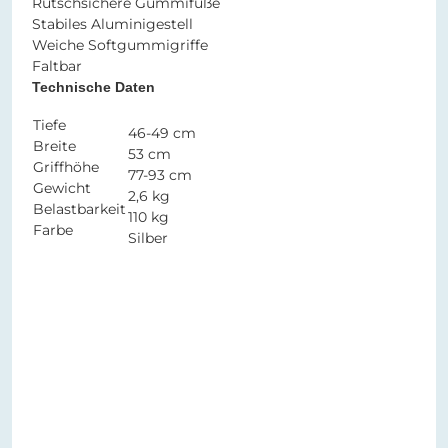
Rutschsichere Gummifüße
Stabiles Aluminigestell
Weiche Softgummigriffe
Faltbar
Technische Daten
Tiefe
46-49 cm
Breite
53 cm
Griffhöhe
77-93 cm
Gewicht
2,6 kg
Belastbarkeit
110 kg
Farbe
Silber