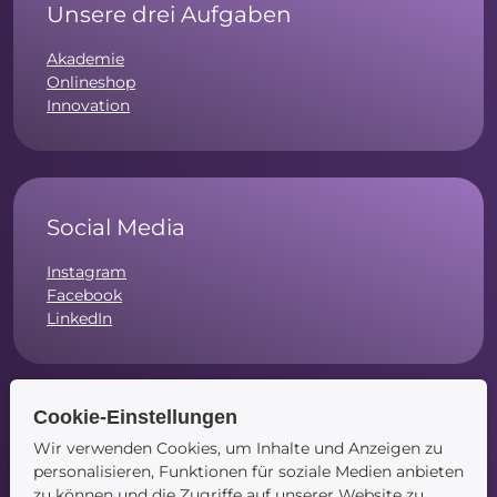
Unsere drei Aufgaben
Akademie
Onlineshop
Innovation
Social Media
Instagram
Facebook
LinkedIn
Cookie-Einstellungen
Navigation
Wir verwenden Cookies, um Inhalte und Anzeigen zu
personalisieren, Funktionen für soziale Medien anbieten
Startseite
zu können und die Zugriffe auf unserer Website zu