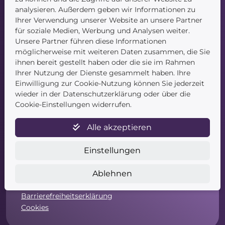
Blog
analysieren. Außerdem geben wir Informationen zu
Kontakt
Ihrer Verwendung unserer Website an unsere Partner
für soziale Medien, Werbung und Analysen weiter.
Unsere Partner führen diese Informationen
möglicherweise mit weiteren Daten zusammen, die Sie
ihnen bereit gestellt haben oder die sie im Rahmen
Ihrer Nutzung der Dienste gesammelt haben. Ihre
Einwilligung zur Cookie-Nutzung können Sie jederzeit
Service
wieder in der Datenschutzerklärung oder über die
Cookie-Einstellungen widerrufen.
Newsletter
Datenschutz
Alle akzeptieren
Unsere AGB
Widerruf
Einstellungen
Widerrufsformular
Zahlung & Versand
Ablehnen
Impressum
Barrierefreiheitserklärung
Cookies